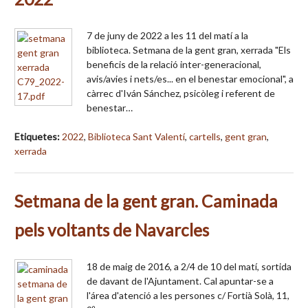
7 de juny de 2022 a les 11 del matí a la
biblioteca. Setmana de la gent gran, xerrada "Els
beneficis de la relació inter-generacional,
avis/avies i nets/es... en el benestar emocional", a
càrrec d'Iván Sánchez, psicòleg i referent de
benestar…
Etiquetes:
2022
,
Biblioteca Sant Valentí
,
cartells
,
gent gran
,
xerrada
Setmana de la gent gran. Caminada
pels voltants de Navarcles
18 de maig de 2016, a 2/4 de 10 del matí, sortida
de davant de l'Ajuntament. Cal apuntar-se a
l'área d'atenció a les persones c/ Fortià Solà, 11,