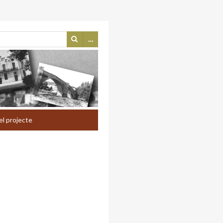
…
el projecte