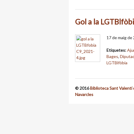
Gol a la LGTBlfòb
17 de maig de 
Etiquetes:
Aju
Bages
,
Diputac
LGTBlfòbia
© 2016
Biblioteca Sant Valentí
Navarcles