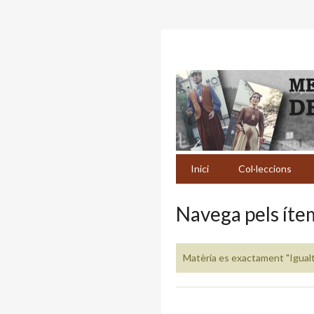
Inici
Col·leccions
Navega pels ítem
Matèria es exactament "Igual