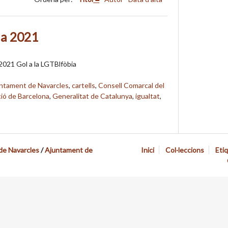
ia 2021
2021 Gol a la LGTBlfòbia
ntament de Navarcles
,
cartells
,
Consell Comarcal del
ió de Barcelona
,
Generalitat de Catalunya
,
igualtat
,
 de Navarcles
/
Ajuntament de
Inici
Col·leccions
Eti