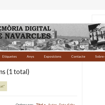
Etiquetes
Anys
Exposicions
Contacte
Sobre 
s (1 total)
tat"
Ordena per:
Títol
Autor
Data d'alta