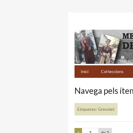
Inici
Col·leccions
Navega pels ítem
Etiquetes: Gresolet
de 2