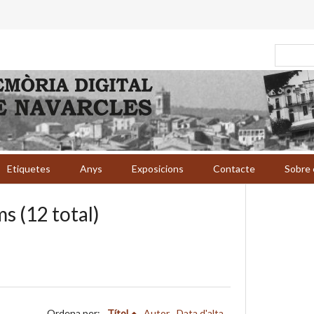
Etiquetes
Anys
Exposicions
Contacte
Sobre 
s (12 total)
Ordena per:
Títol
Autor
Data d'alta