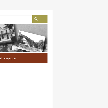
…
el projecte