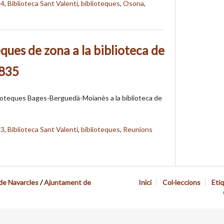
14
,
Biblioteca Sant Valentí
,
biblioteques
,
Osona
,
ques de zona a la biblioteca de
9835
ioteques Bages-Berguedà-Moianès a la biblioteca de
13
,
Biblioteca Sant Valentí
,
biblioteques
,
Reunions
 de Navarcles
/
Ajuntament de
Inici
Col·leccions
Eti