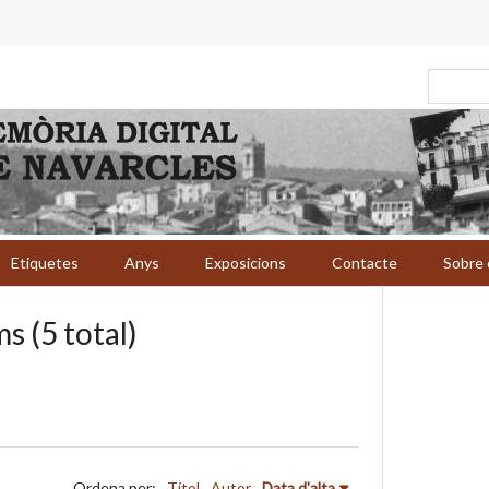
Etiquetes
Anys
Exposicions
Contacte
Sobre 
s (5 total)
Ordena per:
Títol
Autor
Data d'alta