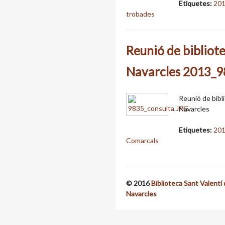
Etiquetes:
20
trobades
Reunió de bibliote
Navarcles 2013_
Reunió de bibl
Navarcles
Etiquetes:
20
Comarcals
© 2016
Biblioteca Sant Valentí
Navarcles