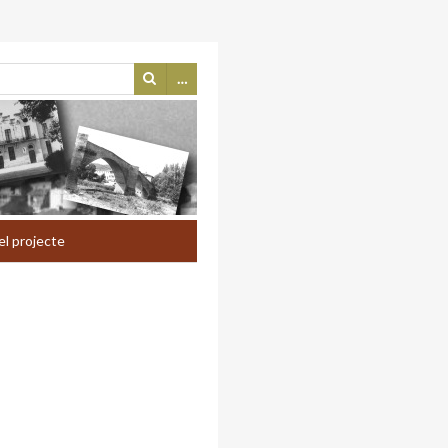
…
el projecte