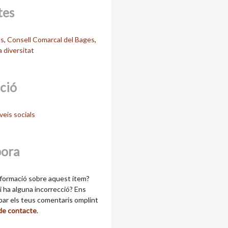
tes
ls
,
Consell Comarcal del Bages
,
a diversitat
cció
veis socials
bora
formació sobre aquest ítem?
 ha alguna incorrecció? Ens
ibar els teus comentaris omplint
 de contacte
.