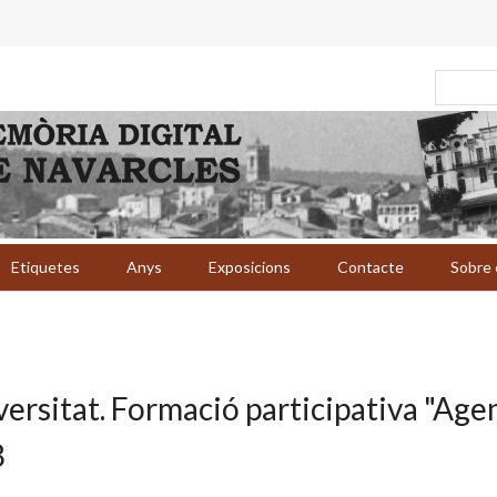
Etiquetes
Anys
Exposicions
Contacte
Sobre 
iversitat. Formació participativa "Agen
8