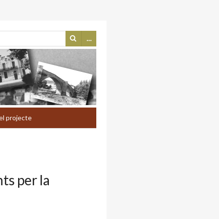
…
el projecte
ts per la