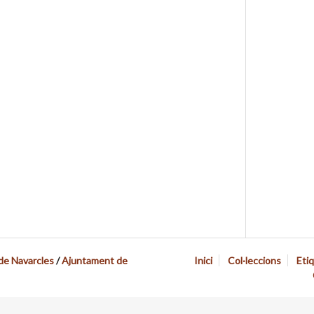
 de Navarcles
/
Ajuntament de
Inici
Col·leccions
Eti