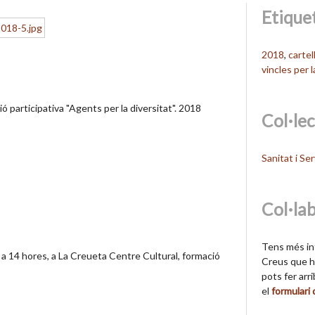
Etique
2018
,
cartel
vincles per l
ió participativa "Agents per la diversitat". 2018
Col·le
Sanitat i Ser
Col·la
Tens més in
a 14 hores, a La Creueta Centre Cultural, formació
Creus que hi
pots fer arr
el
formulari