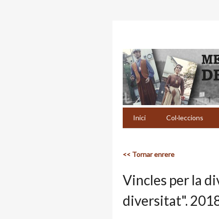
Inici
Col·leccions
<< Tornar enrere
Vincles per la d
diversitat". 201