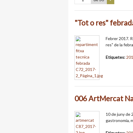
"Tot o res" febra
Febrer 2017. Re
res" de la febr
Etiquetes:
20
006 ArtMercat Na
10 de juny de 2
gastronomia, m
Etiquetes:
20