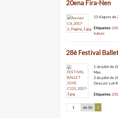
20ena Fira-Nen
13 d'agost de 
Etiquetes:
20
fulletó
28è Festival Balle
1 de juliol de 
Mas.
2 de juliol de 
Direcció: Loli 
Etiquetes:
20
de 36