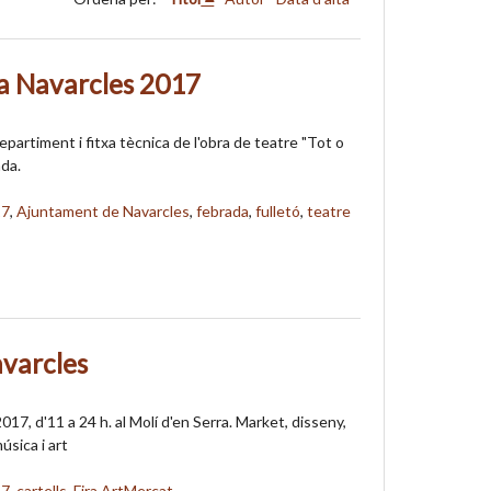
da Navarcles 2017
partiment i fitxa tècnica de l'obra de teatre "Tot o
ada.
17
,
Ajuntament de Navarcles
,
febrada
,
fulletó
,
teatre
varcles
017, d'11 a 24 h. al Molí d'en Serra. Market, disseny,
úsica i art
17
,
cartells
,
Fira ArtMercat