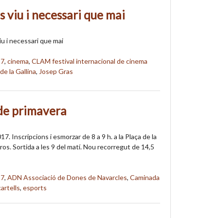
 viu i necessari que mai
u i necessari que mai
17
,
cinema
,
CLAM festival internacional de cinema
de la Gallina
,
Josep Gras
de primavera
17. Inscripcions i esmorzar de 8 a 9 h. a la Plaça de la
uros. Sortida a les 9 del matí. Nou recorregut de 14,5
17
,
ADN Associació de Dones de Navarcles
,
Caminada
cartells
,
esports