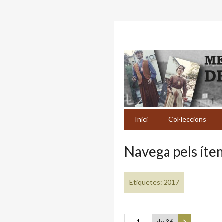
Inici
Col·leccions
Navega pels ítem
Etiquetes: 2017
de 36