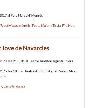
2017 al Parc Marcel·lí Monrós
17
,
activitats infantils
,
Festa Major d'Estiu
,
Fira Nen
,
t Jove de Navarcles
2017 a les 21,30 h. al Teatre Auditori Agustí Soler i
2017 a les 18 h. al Teatre Auditori Agustí Soler i Mas.
Rubio
17
,
cartells
,
dansa