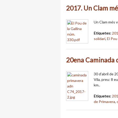
2017. Un Clam més
Un Clam més vi
Etiquetes:
20
solidari
,
El Pou 
20ena Caminada 
30 d'abril de 20
Vila, preu: 8 e
km..
Etiquetes:
20
de Primavera
,