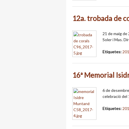
12a. trobada de co
21 de maig de 2
Soler i Mas. Di
Etiquetes:
20
16ª Memorial Isi
6 de desembre 
celebració del
Etiquetes:
20