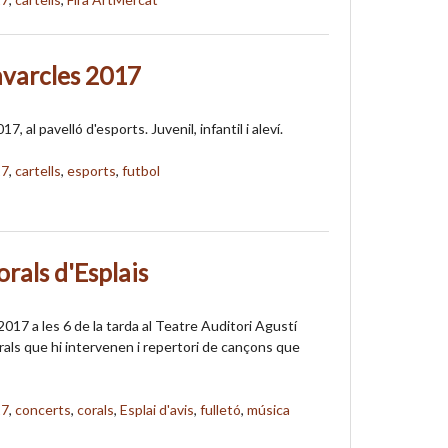
avarcles 2017
017, al pavelló d'esports. Juvenil, infantil i aleví.
17
,
cartells
,
esports
,
futbol
rals d'Esplais
017 a les 6 de la tarda al Teatre Auditori Agustí
rals que hi intervenen i repertori de cançons que
17
,
concerts
,
corals
,
Esplai d'avis
,
fulletó
,
música