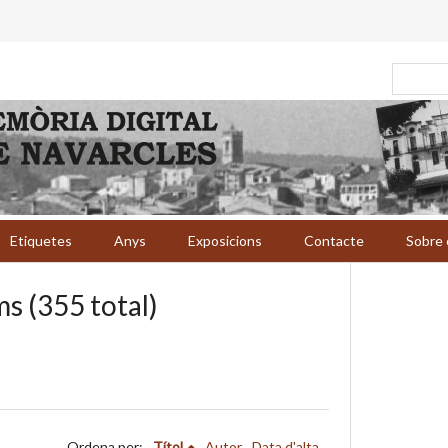
Etiquetes
Anys
Exposicions
Contacte
Sobre 
s (355 total)
Ordena per:
Títol
Autor
Data d'alta