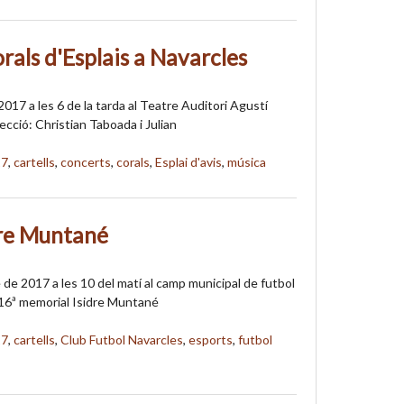
rals d'Esplais a Navarcles
017 a les 6 de la tarda al Teatre Auditori Agustí
recció: Christian Taboada i Julian
17
,
cartells
,
concerts
,
corals
,
Esplai d'avis
,
música
dre Muntané
de 2017 a les 10 del matí al camp municipal de futbol
 16ª memorial Isidre Muntané
17
,
cartells
,
Club Futbol Navarcles
,
esports
,
futbol