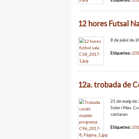
12 hores Futsal N
8 de juliol de 2
Etiquetes:
20
12a. trobada de Co
21 de maig de 2
Soler i Mas. Co
cantaran.
Etiquetes:
20