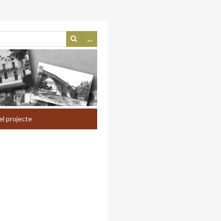
…
el projecte