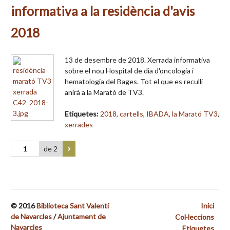
informativa a la residència d'avis
2018
13 de desembre de 2018. Xerrada informativa
sobre el nou Hospital de dia d'oncologia i
hematologia del Bages. Tot el que es reculli
anirà a la Marató de TV3.
Etiquetes:
2018
,
cartells
,
IBADA
,
la Marató TV3
,
xerrades
de 2
© 2016
Biblioteca Sant Valentí
Inici
de Navarcles
/
Ajuntament de
Col·leccions
Navarcles
Etiquetes