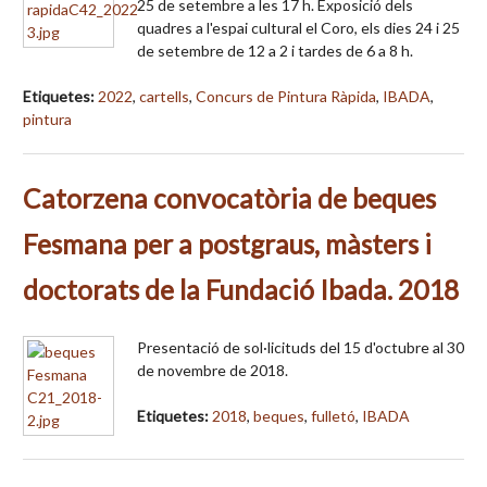
25 de setembre a les 17 h. Exposició dels
quadres a l'espai cultural el Coro, els dies 24 i 25
de setembre de 12 a 2 i tardes de 6 a 8 h.
Etiquetes:
2022
,
cartells
,
Concurs de Pintura Ràpida
,
IBADA
,
pintura
Catorzena convocatòria de beques
Fesmana per a postgraus, màsters i
doctorats de la Fundació Ibada. 2018
Presentació de sol·licituds del 15 d'octubre al 30
de novembre de 2018.
Etiquetes:
2018
,
beques
,
fulletó
,
IBADA