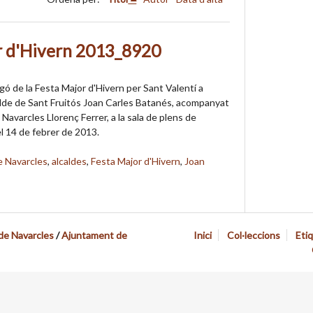
r d'Hivern 2013_8920
gó de la Festa Major d'Hivern per Sant Valentí a
calde de Sant Fruitós Joan Carles Batanés, acompanyat
e Navarcles Llorenç Ferrer, a la sala de plens de
el 14 de febrer de 2013.
 Navarcles
,
alcaldes
,
Festa Major d'Hivern
,
Joan
 de Navarcles
/
Ajuntament de
Inici
Col·leccions
Eti