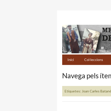
Inici
Col·leccions
Navega pels ítem
Etiquetes: Joan Carles Batan