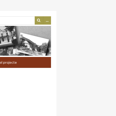
…
el projecte