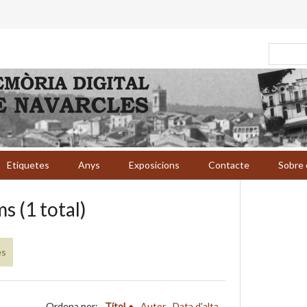
Etiquetes
Anys
Exposicions
Contacte
Sobre 
s (1 total)
és
Ordena per:
Títol
Autor
Data d'alta