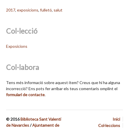
2017
,
exposicions
,
fulletó
,
salut
Col·lecció
Exposicions
Col·labora
Tens més informació sobre aquest ítem? Creus que hi ha alguna
incorrecció? Ens pots fer arribar els teus comentaris omplint el
formulari de contacte
.
© 2016
Biblioteca Sant Valentí
Inici
de Navarcles
/
Ajuntament de
Col·leccions