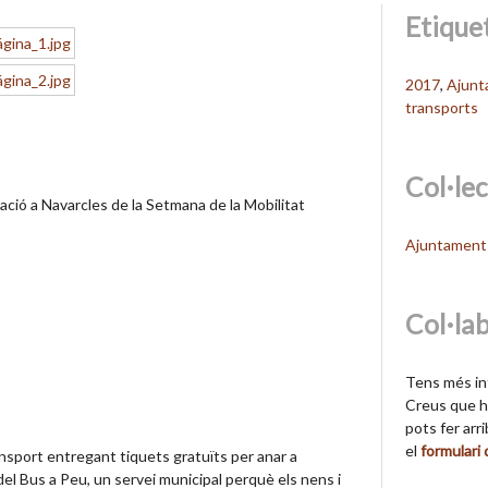
Etique
2017
,
Ajunt
transports
Col·le
ació a Navarcles de la Setmana de la Mobilitat
Ajuntament 
Col·la
Tens més in
Creus que hi
pots fer arr
el
formulari
ansport entregant tiquets gratuïts per anar a
el Bus a Peu, un servei municipal perquè els nens i