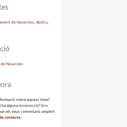
tes
ament de Navarcles
,
díptics
,
cció
de Navarcles
bora
formació sobre aquest ítem?
 ha alguna incorrecció? Ens
ibar els teus comentaris omplint
 de contacte
.