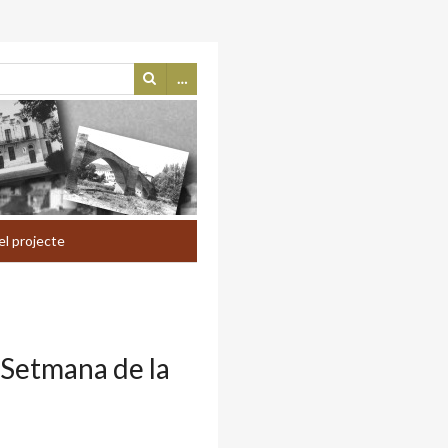
…
el projecte
 Setmana de la